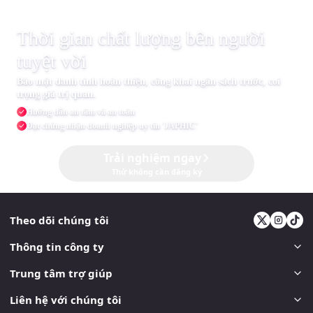
Thời gian chất lượng bên người
tuyệt vời
Bảo mật danh tính hoàn thiện, công khai ngân sách trước, coi
trọng giá trị quan.
Hướng dẫn an tâm và an toàn
Đạt chứng nhận doanh nghiệp uy tín 'JAPHIC'
Trải nghiệm ngay
Thử không cần đăng ký
Theo dõi chúng tôi
Thông tin công ty
Trung tâm trợ giúp
Liên hệ với chúng tôi