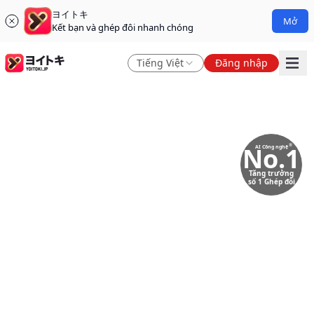
ヨイトキ
Mở
Kết bạn và ghép đôi nhanh chóng
Tiếng Việt
Đăng nhập
No.1
※
AI Công nghệ
Tăng trưởng
số 1 Ghép đôi