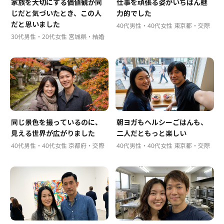
家族を大切にする価値観が同
仕事を頑張る姿がいちばん魅
じだと気づいたとき、この人
力的でした
だと思いました
40代男性・40代女性 東京都・交際
30代男性・20代女性 宮城県・結婚
同じ景色を撮っているのに、
朝ヨガもヘルシーごはんも、
見える世界が広がりました
二人だともっと楽しい
40代男性・40代女性 京都府・交際
40代男性・40代女性 東京都・交際