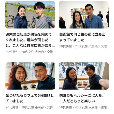
週末の自転車が関係を縮めて
美術館で同じ絵の前に立ち止
くれました。趣味が同じだ
まっていました
と、こんなに自然に恋が始ま
20代男性・20代女性 広島県・交際
るんですね
20代男性・20代女性 大阪府・交際
気づいたらカフェで5時間話し
朝ヨガもヘルシーごはんも、
ていました
二人だともっと楽しい
20代男性・20代女性 東京都・交際
50代男性・40代女性 東京都・結婚