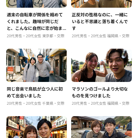
週末の自転車が関係を縮めて
正反対の性格なのに、一緒に
くれました。趣味が同じだ
いると不思議と落ち着くんで
と、こんなに自然に恋が始ま
す
るんですね
20代男性・20代女性 東京都・交際
20代男性・20代女性 福岡県・交際
同じ音楽で鳥肌が立つ人に初
マラソンのゴールより大切な
めて出会いました
ものを見つけました
20代男性・20代女性 千葉県・交際
20代男性・20代女性 福岡県・交際