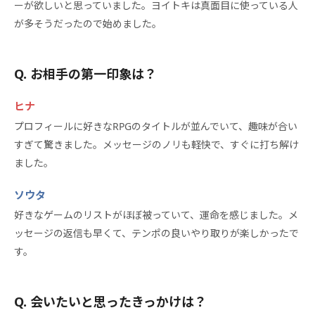
ーが欲しいと思っていました。ヨイトキは真面目に使っている人
が多そうだったので始めました。
お相手の第一印象は？
ヒナ
プロフィールに好きなRPGのタイトルが並んでいて、趣味が合い
すぎて驚きました。メッセージのノリも軽快で、すぐに打ち解け
ました。
ソウタ
好きなゲームのリストがほぼ被っていて、運命を感じました。メ
ッセージの返信も早くて、テンポの良いやり取りが楽しかったで
す。
会いたいと思ったきっかけは？