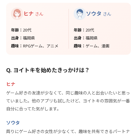
ヒナ
ソウタ
さん
さん
年齢：
20代
年齢：
20代
出身：
福岡県
出身：
福岡県
趣味：
RPGゲーム、アニメ
趣味：
ゲーム、漫画
ヨイトキを始めたきっかけは？
ヒナ
ゲーム好きの友達が少なくて、同じ趣味の人と出会いたいと思っ
ていました。他のアプリも試したけど、ヨイトキの雰囲気が一番
自分に合ってた気がします。
ソウタ
周りにゲーム好きの女性が少なくて、趣味を共有できるパートナ