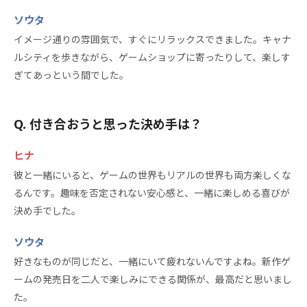
ソウタ
イメージ通りの雰囲気で、すぐにリラックスできました。キャナ
ルシティを歩きながら、ゲームショップに寄ったりして、楽しす
ぎてあっという間でした。
付き合おうと思った決め手は？
ヒナ
彼と一緒にいると、ゲームの世界もリアルの世界も両方楽しくな
るんです。趣味を否定されない安心感と、一緒に楽しめる喜びが
決め手でした。
ソウタ
好きなものが同じだと、一緒にいて疲れないんですよね。新作ゲ
ームの発売日を二人で楽しみにできる関係が、最高だと思いまし
た。