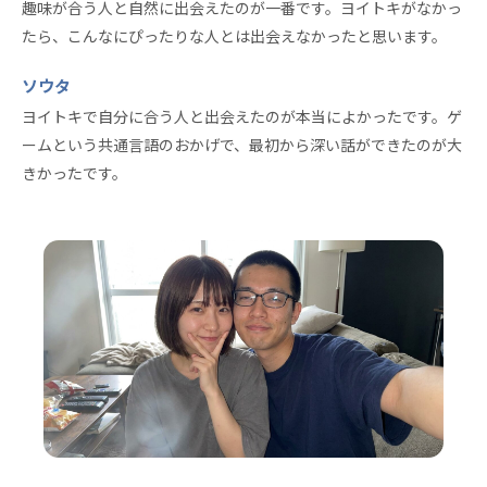
趣味が合う人と自然に出会えたのが一番です。ヨイトキがなかっ
たら、こんなにぴったりな人とは出会えなかったと思います。
ソウタ
ヨイトキで自分に合う人と出会えたのが本当によかったです。ゲ
ームという共通言語のおかげで、最初から深い話ができたのが大
きかったです。