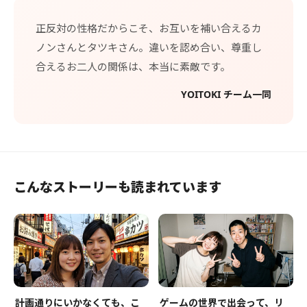
正反対の性格だからこそ、お互いを補い合えるカ
ノンさんとタツキさん。違いを認め合い、尊重し
合えるお二人の関係は、本当に素敵です。
YOITOKI チーム一同
こんなストーリーも読まれています
計画通りにいかなくても、こ
ゲームの世界で出会って、リ