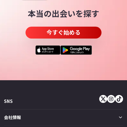
本当の出会いを探す
今すぐ始める
SNS
会社情報