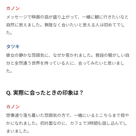
カノン
メッセージで映画の話が盛り上がって、一緒に観に行きたいなと
自然に思えました。無理なく会いたいと思える人は初めてでし
た。
タツキ
彼女の静かな雰囲気に、なぜか惹かれました。普段の騒がしい自
分と全然違う世界を持っている人に、会ってみたいと思いまし
た。
実際に会ったときの印象は？
カノン
想像通り落ち着いた雰囲気の方で、一緒にいるとこちらまで穏や
かになれました。初対面なのに、カフェで3時間も話し込んでし
まいました。